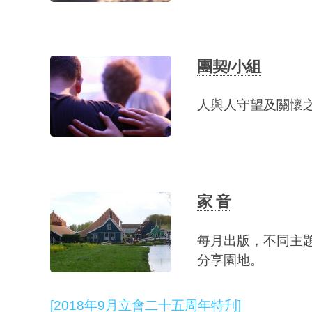
團契/小組
人與人守望及關懷
家 音
每月出版，不同主
分享園地。
[2018年9月立會二十五周年特刋]