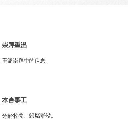
崇拜重温
重溫崇拜中的信息。
本會事工
分齡牧養、歸屬群體。