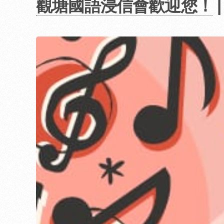
觀塘國語浸信會歡迎您！