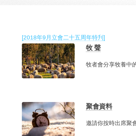
[2018年9月立會二十五周年特刋]
牧 聲
牧者會分享牧養中
聚會資料
邀請你按時出席聚