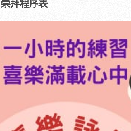
|
崇拜程序表